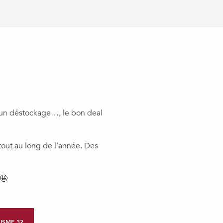
er aux favoris
 un déstockage…, le bon deal
 tout au long de l’année. Des
️🤩
ISME 32