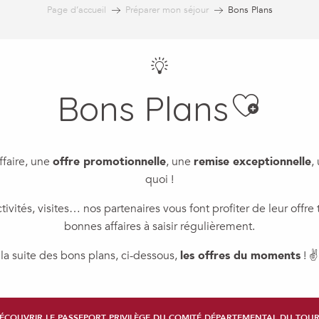
Page d’accueil
Préparer mon séjour
Bons Plans
Bons Plans
Ajout
ffaire, une
offre promotionnelle
, une
remise exceptionnelle
,
quoi !
ivités, visites… nos partenaires vous font profiter de leur offre
bonnes affaires à saisir régulièrement.
la suite des bons plans, ci-dessous,
les offres du moments
! ✌
ÉCOUVRIR LE PASSEPORT PRIVILÈGE DU COMITÉ DÉPARTEMENTAL DU TOUR