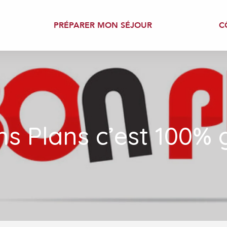
PRÉPARER MON SÉJOUR
C
s Plans c’est 100% g