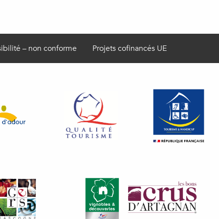
ibilité – non conforme
Projets cofinancés UE