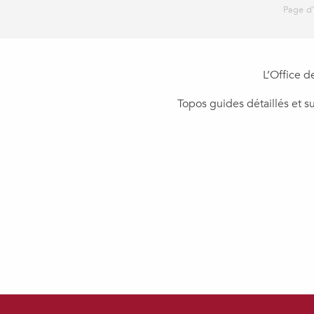
Page d’
L’Office d
Topos guides détaillés et s