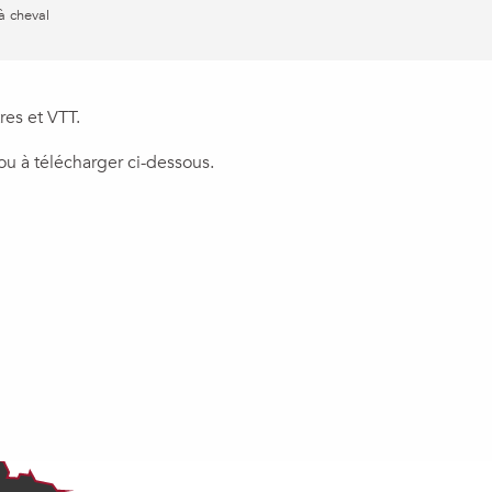
à cheval
res et VTT.
ou à télécharger ci-dessous.
 favoris