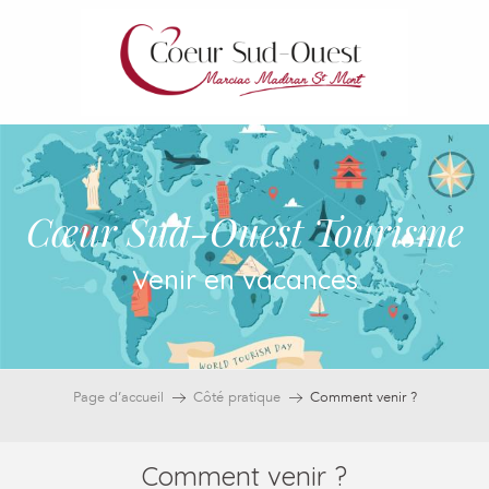
Aller
au
contenu
principal
Cœur Sud-Ouest Tourisme
Venir en vacances
Page d’accueil
Côté pratique
Comment venir ?
Comment venir ?