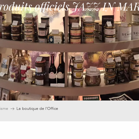
 produits officiels JAZZ IN M
risme
La boutique de l’Office