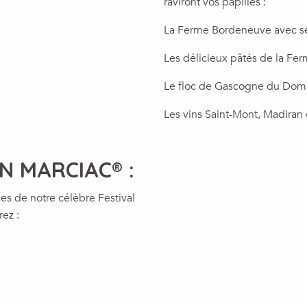
raviront vos papilles :
La Ferme Bordeneuve avec se
Les délicieux pâtés de la Fe
Le floc de Gascogne du Doma
Les vins Saint-Mont, Madiran
 IN MARCIAC® :
les de notre célèbre Festival
rez :