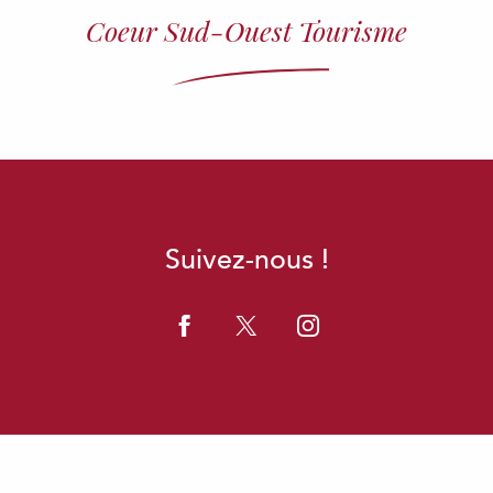
Coeur Sud-Ouest Tourisme
ITE YOGA & BIEN-ÊTRE À GA
SERVICES
Monlezun
Suivez-nous !