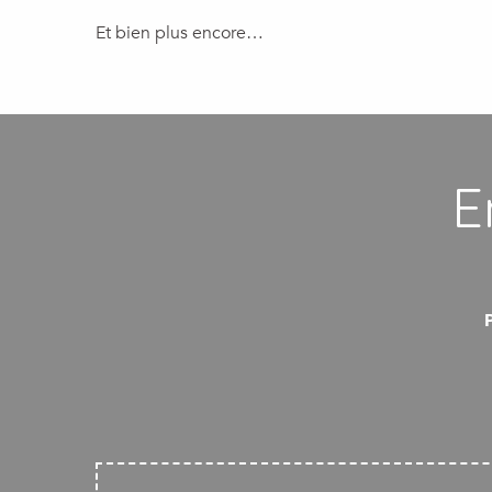
Et bien plus encore…
E
P