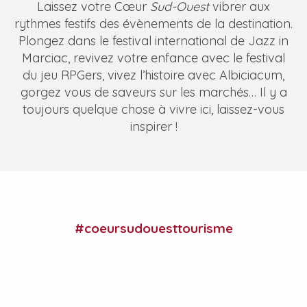
Laissez votre Cœur
Sud-Ouest
vibrer aux
rythmes festifs des évènements de la destination.
Plongez dans le festival international de Jazz in
Marciac, revivez votre enfance avec le festival
du jeu RPGers, vivez l’histoire avec Albiciacum,
gorgez vous de saveurs sur les marchés… Il y a
toujours quelque chose à vivre ici, laissez-vous
inspirer !
Quinzaine de l'image
Les Samedis "A la Fraîche" au Chai Doléris
Quinzaine de l'image
#coeursudouesttourisme
Festival les Moissons d'été
Fête locale
Fête locale
Avéron-Bergelle en fête
Fête locale