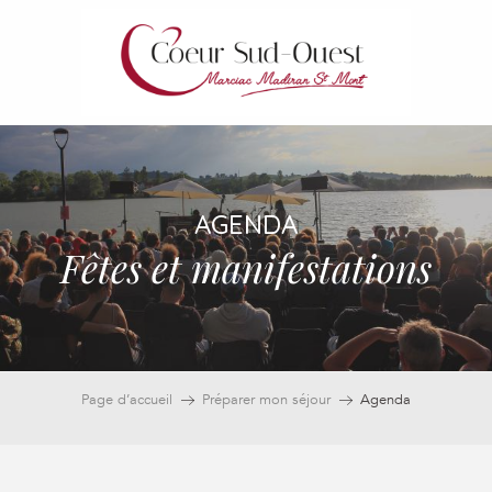
Aller
au
contenu
principal
AGENDA
Fêtes et manifestations
Page d’accueil
Préparer mon séjour
Agenda