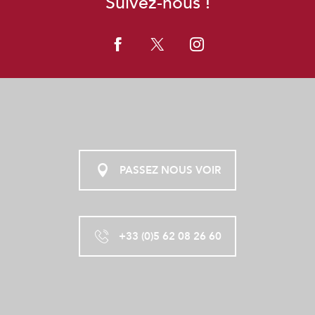
Suivez-nous !
WOODY DISC GOLF
DONJON DES AIGLES
PCK - PLAISANCE CANOË KAYAK
SUR LA PISTE DES ÉCARTEURS
TRAQUEURS DE VAGUES
PASSEZ NOUS VOIR
+33 (0)5 62 08 26 60