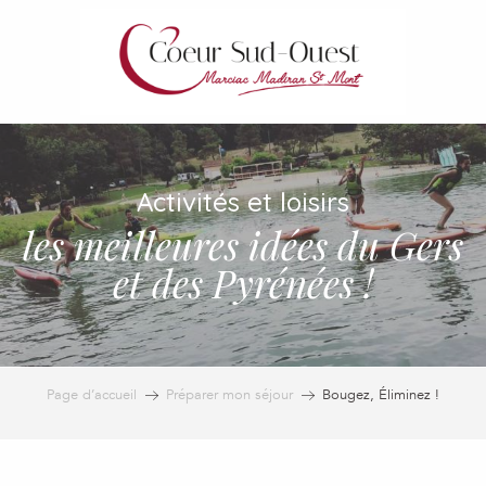
Aller
au
contenu
principal
Activités et loisirs
les meilleures idées du Gers
et des Pyrénées !
Page d’accueil
Préparer mon séjour
Bougez, Éliminez !