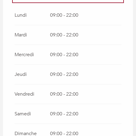
Du
6 juin 2026
au
7 juin 2026
Lundi
09:00 - 22:00
Du
13 juin 2026
au
14 juin 2026
Mardi
09:00 - 22:00
Du
20 juin 2026
au
21 juin 2026
Mercredi
09:00 - 22:00
Du
27 juin 2026
au
28 juin 2026
Jeudi
09:00 - 22:00
Du
5 septembre 2026
au
6 septembre
2026
Vendredi
09:00 - 22:00
Du
12 septembre 2026
au
13 septembre
2026
Samedi
09:00 - 22:00
Du
19 septembre 2026
au
20 septembre
2026
Du
26 septembre 2026
au
27 septembre
Dimanche
09:00 - 22:00