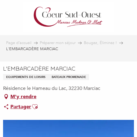
Aller
au
contenu
principal
Page d’accueil
Préparer mon séjour
Bougez, Éliminez !
L'EMBARCADÈRE MARCIAC
L'EMBARCADÈRE MARCIAC
EQUIPEMENTS DE LOISIRS
BATEAUX PROMENADE
Résidence le Hameau du Lac, 32230 Marciac
M'y rendre
Ajouter aux favoris
Partager