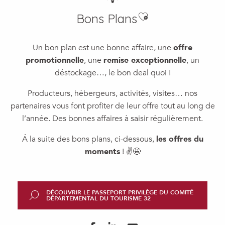
Ajouter aux favo
Bons Plans
Un bon plan est une bonne affaire, une
offre
promotionnelle
, une
remise exceptionnelle
, un
déstockage…, le bon deal quoi !
Producteurs, hébergeurs, activités, visites… nos
partenaires vous font profiter de leur offre tout au long de
l’année. Des bonnes affaires à saisir régulièrement.
Á la suite des bons plans, ci-dessous,
les offres du
moments
! ✌️🤩
DÉCOUVRIR LE PASSEPORT PRIVILÈGE DU COMITÉ
DÉPARTEMENTAL DU TOURISME 32