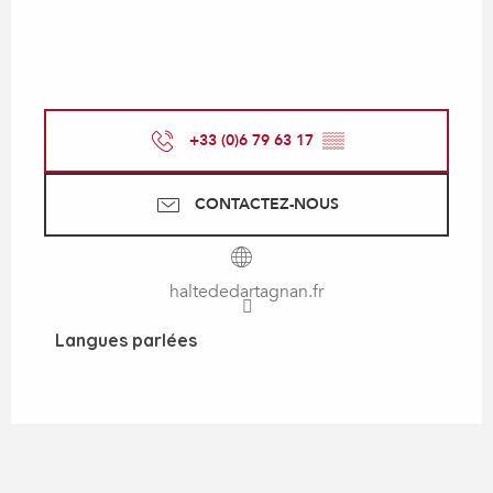
+33 (0)6 79 63 17
▒▒
CONTACTEZ-NOUS
haltededartagnan.fr
Langues parlées
Langues parlées