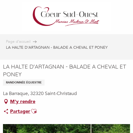
Aller
au
contenu
principal
Page d’accueil
LA HALTE D'ARTAGNAN - BALADE A CHEVAL ET PONEY
LA HALTE D'ARTAGNAN - BALADE A CHEVAL ET
PONEY
RANDONNÉE ÉQUESTRE
La Barraque, 32320 Saint-Christaud
M'y rendre
Ajouter aux favoris
Partager