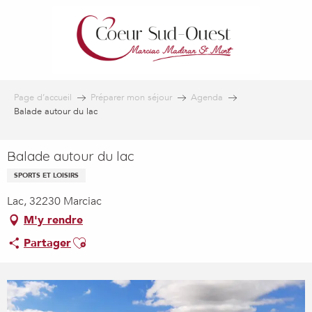
Aller
au
contenu
principal
Page d’accueil
Préparer mon séjour
Agenda
Balade autour du lac
Balade autour du lac
SPORTS ET LOISIRS
Lac, 32230 Marciac
M'y rendre
Ajouter aux favoris
Partager