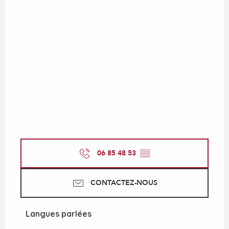
06 85 48 53
▒▒
CONTACTEZ-NOUS
Langues parlées
Langues parlées