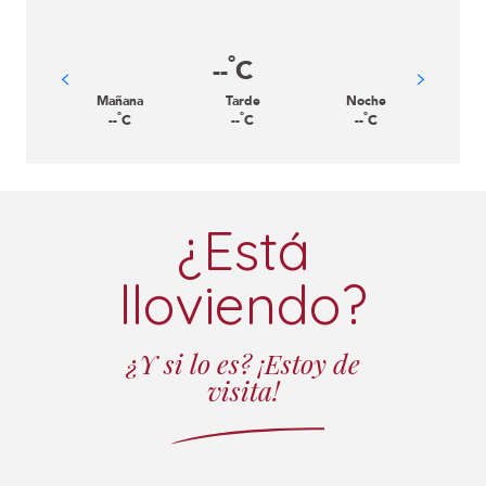
°
--
C
Mañana
Tarde
Noche
°
°
°
--
C
--
C
--
C
¿Está
lloviendo?
GROTTES DE
¿Y si lo es? ¡Estoy de
visita!
BÉTHARRAM
LUGARES Y MONUMENTOS HISTÓRICOS
Saint-Pé-de-Bigorre