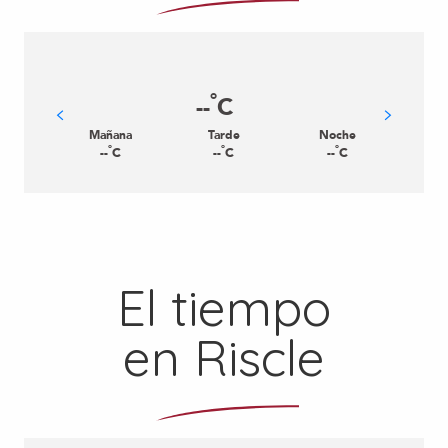
°
--
C
Mañana
Tarde
Noche
°
°
°
--
C
--
C
--
C
El tiempo
en Riscle