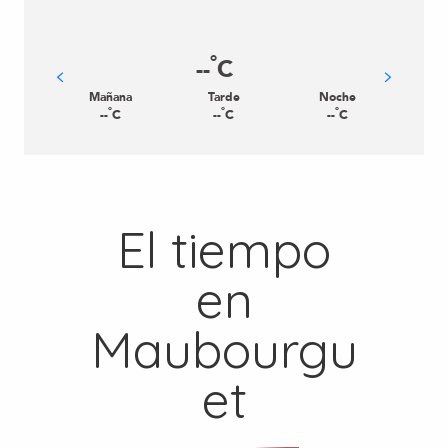
°
--
C
Mañana
Tarde
Noche
°
°
°
--
C
--
C
--
C
El tiempo
en
Maubourgu
et