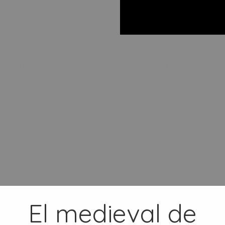
, referente de enoturismo en la Oficina de Tur
¿Por qué estas cosechas tardías?
s muy festivos y de convivencia. Lugareños y t
de las bajas temperaturas. Todo se hace acom
cena de Nochevieja, reserve rápido, porque 300 
nda de lugares es alta y los invitados elegidos 
El medieval de