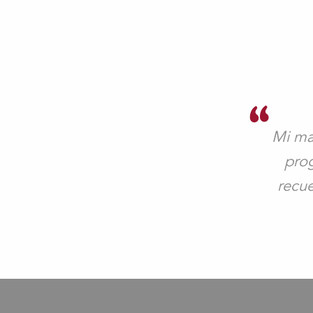
Mi ma
pro
recue