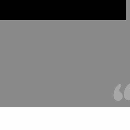
ismo, nos cuenta.
uristas mezclan sus acentos. Todas las
pañado de canciones de viticultores y con
invitados se han apegado a esta tradición en
son afortunados!