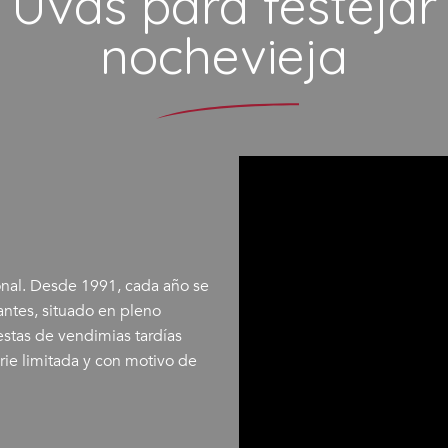
Uvas para festejar
nochevieja
onal. Desde 1991, cada año se
antes, situado en pleno
estas de vendimias tardías
rie limitada y con motivo de