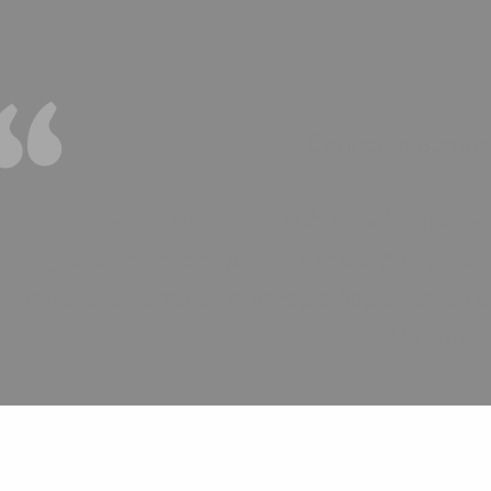
Conoce a Bernard
Estas cosechas son sobre todo momento
generaciones se juntan a menudo a pesar 
música. Si también quiere participar en la 
la cual la dema