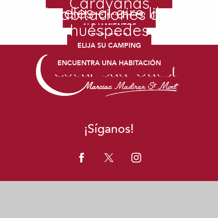
Caravanas
Hoteles al aire libre
Habitaciones de
EXPLORAR
NUESTRA SELECCIÓN
huéspedes
ALOJAMIENTOS
EXPLORAR
ELIJA SU CAMPING
ENCUENTRA UNA HABITACIÓN
¡Síganos!