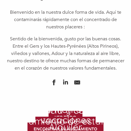
Bienvenido en la nuestra dulce forma de vida. Aquí te
contaminarás rápidamente con el concentrado de
nuestros placeres :
Sentido de la bienvenida, gusto por las buenas cosas.
Entre el Gers y los Hautes-Pyrénées (Altos Pirineos),
viñedos y vallones, Adour y la naturaleza al aire libre,
nuestro destino te ofrece muchas formas de permanecer
en el corazón de nuestros valores fundamentales.
Alojamientos
Hoteles
Tu alojamiento inusual
Residencia y centro de
vacaciones
VER TODO
Alojamiento de estancia
ENCONTRAR UN HOTEL
Alquiler
ENCONTRAR SU ALOJAMIENTO