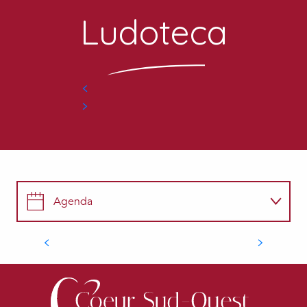
Ludoteca
7
AGO.
Repas et concert au
Camping
Agenda
VARIEDADES
Ocio
Plaisance
Alrededor