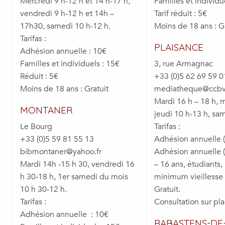
Mercredi 9 h-12 h et 14 h-17 h,
Familles et individu
vendredi 9 h-12 h et 14h –
Tarif réduit : 5€
17h30, samedi 10 h-12 h.
Moins de 18 ans : Gr
Tarifas :
PLAISANCE
Adhésion annuelle : 10€
Familles et individuels : 15€
3, rue Armagnac
Réduit : 5€
+33 (0)5 62 69 59 0
Moins de 18 ans : Gratuit
mediatheque@ccbv
Mardi 16 h – 18 h, 
MONTANER
jeudi 10 h-13 h, sa
Le Bourg
Tarifas :
+33 (0)5 59 81 55 13
Adhésion annuelle (i
bibmontaner@yahoo.fr
Adhésion annuelle (
Mardi 14h -15 h 30, vendredi 16
– 16 ans, étudiants
h 30-18 h, 1er samedi du mois
minimum vieillesse 
10 h 30-12 h.
Gratuit.
Tarifas :
Consultation sur pla
Adhésion annuelle : 10€
RABASTENS-DE