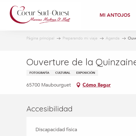
Aller
au
MI ANTOJOS
contenu
principal
Página principal
Preparando mi viaje
Agenda
Ouve
Ouverture de la Quinzain
FOTOGRAFÍA
CULTURAL
EXPOSICIÓN
65700 Maubourguet
Cómo llegar
Accesibilidad
Discapacidad física