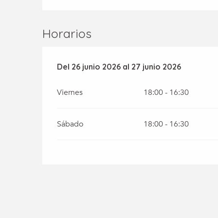
Horarios
Del
Del
26 junio 2026
26 junio 2026
al
al
27 junio 2026
27 junio 2026
Viernes
18:00 - 16:30
Sábado
18:00 - 16:30