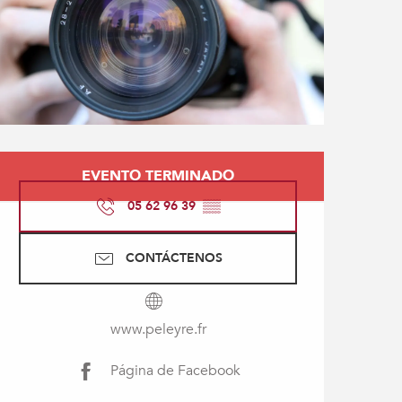
Horarios y datos de con
EVENTO TERMINADO
05 62 96 39
▒▒
CONTÁCTENOS
www.peleyre.fr
Página de Facebook