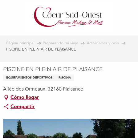
Aller
au
contenu
principal
Página principal
Preparando mi viaje
Actividades y ocio
PISCINE EN PLEIN AIR DE PLAISANCE
PISCINE EN PLEIN AIR DE PLAISANCE
EQUIPAMIENTOS DEPORTIVOS
PISCINA
Allée des Ormeaux, 32160 Plaisance
Cómo llegar
Compartir