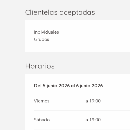
Clientelas aceptadas
Individuales
Grupos
Horarios
Del
Del
5 junio 2026
5 junio 2026
al
al
6 junio 2026
6 junio 2026
Viernes
a 19:00
Sábado
a 19:00