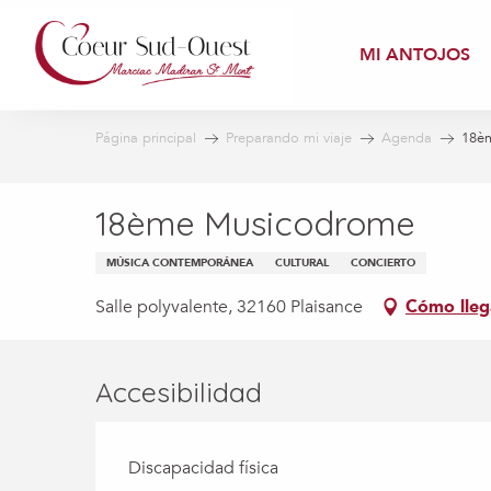
Aller
au
MI ANTOJOS
contenu
principal
Página principal
Preparando mi viaje
Agenda
18è
18ème Musicodrome
MÚSICA CONTEMPORÁNEA
CULTURAL
CONCIERTO
Salle polyvalente, 32160 Plaisance
Cómo lleg
Accesibilidad
Discapacidad física