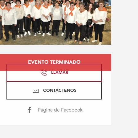
Horarios y datos de con
EVENTO TERMINADO
LLAMAR
CONTÁCTENOS
Página de Facebook