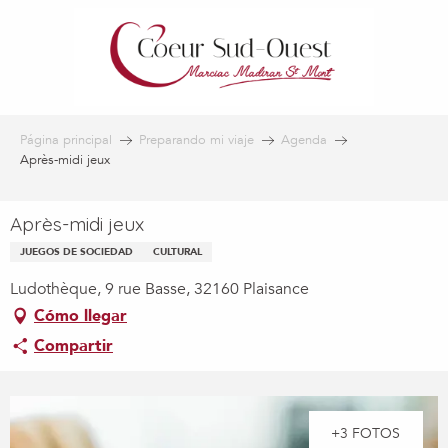
Aller
au
contenu
principal
Página principal
Preparando mi viaje
Agenda
Après-midi jeux
Après-midi jeux
JUEGOS DE SOCIEDAD
CULTURAL
Ludothèque, 9 rue Basse, 32160 Plaisance
Cómo llegar
Compartir
+3 FOTOS