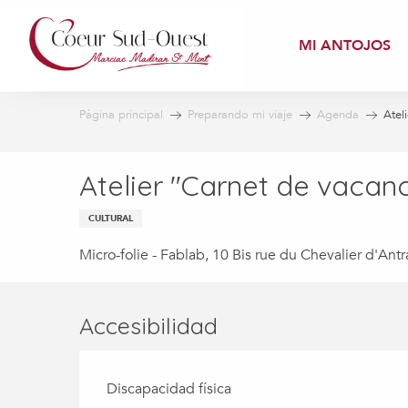
Aller
au
MI ANTOJOS
contenu
principal
Página principal
Preparando mi viaje
Agenda
Atel
Atelier "Carnet de vacan
CULTURAL
Micro-folie - Fablab, 10 Bis rue du Chevalier d'Ant
Accesibilidad
Discapacidad física