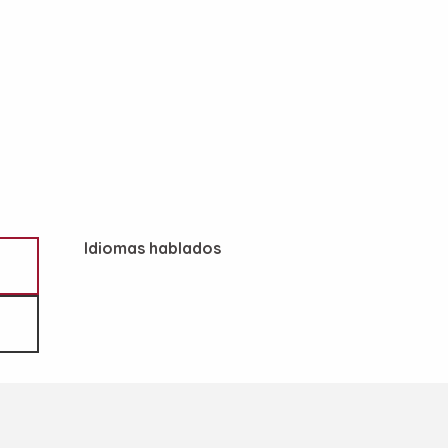
Idiomas hablados
Idiomas hablados