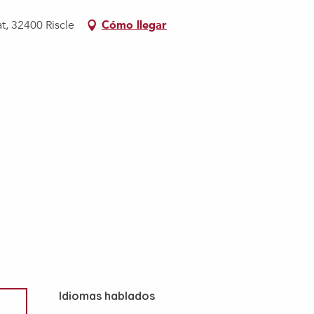
t, 32400 Riscle
Cómo llegar
Idiomas hablados
Idiomas hablados