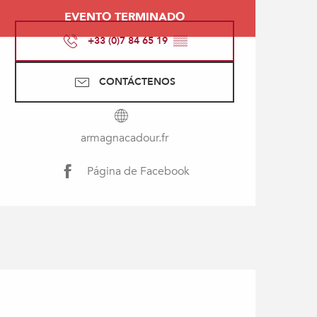
Horarios y datos de con
EVENTO TERMINADO
+33 (0)7 84 65 19
▒▒
CONTÁCTENOS
armagnacadour.fr
Página de Facebook