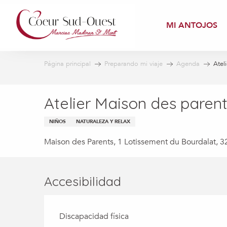
Aller
au
MI ANTOJOS
contenu
principal
Página principal
Preparando mi viaje
Agenda
Atel
Atelier Maison des parent
NIÑOS
NATURALEZA Y RELAX
Maison des Parents, 1 Lotissement du Bourdalat, 3
Accesibilidad
Discapacidad física