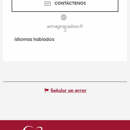
CONTÁCTENOS
armagnacadour.fr
Idiomas hablados
Idiomas hablados
Señalar un error