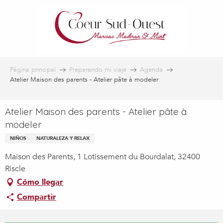
Aller
au
contenu
principal
Página principal
Preparando mi viaje
Agenda
Atelier Maison des parents - Atelier pâte à modeler
Atelier Maison des parents - Atelier pâte à
modeler
NIÑOS
NATURALEZA Y RELAX
Maison des Parents, 1 Lotissement du Bourdalat, 32400
Riscle
Cómo llegar
Compartir