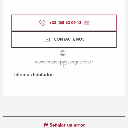
+33 (0)5 62 09 18
▒▒
CONTÁCTENOS
www.museepaysangascon.fr
Idiomas hablados
Idiomas hablados
Señalar un error