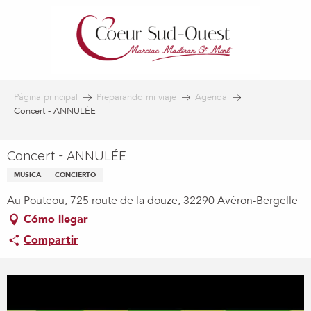
Aller
au
contenu
principal
Página principal
Preparando mi viaje
Agenda
Concert - ANNULÉE
Concert - ANNULÉE
MÚSICA
CONCIERTO
Au Pouteou, 725 route de la douze, 32290 Avéron-Bergelle
Cómo llegar
Compartir