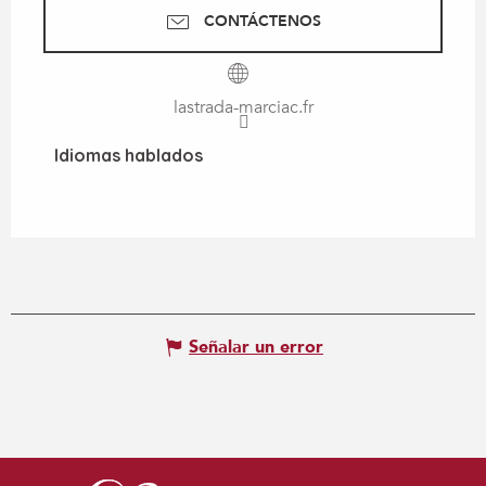
CONTÁCTENOS
lastrada-marciac.fr
Idiomas hablados
Idiomas hablados
Señalar un error