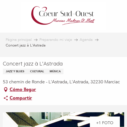
Aller
au
contenu
principal
Página principal
Preparando mi viaje
Agenda
Concert jazz à L'Astrada
Concert jazz à L'Astrada
JAZZ Y BLUES
CULTURAL
MÚSICA
53 chemin de Ronde - L'Astrada, L'Astrada, 32230 Marciac
Cómo llegar
Compartir
+1 FOTO