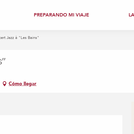
PREPARANDO MI VIAJE
L
ert Jazz à "Les Bains"
s"
Cómo llegar