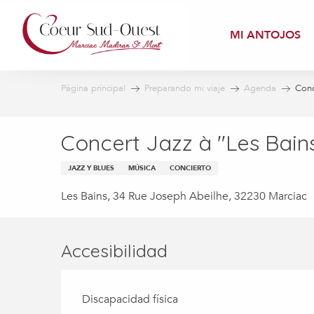
Aller
au
MI ANTOJOS
contenu
principal
Página principal
Preparando mi viaje
Agenda
Conc
Concert Jazz à "Les Bain
JAZZ Y BLUES
MÚSICA
CONCIERTO
Les Bains, 34 Rue Joseph Abeilhe, 32230 Marciac
Accesibilidad
Discapacidad física