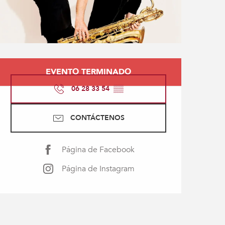
Horarios y datos de con
EVENTO TERMINADO
06 28 33 54
▒▒
CONTÁCTENOS
Página de Facebook
Página de Instagram