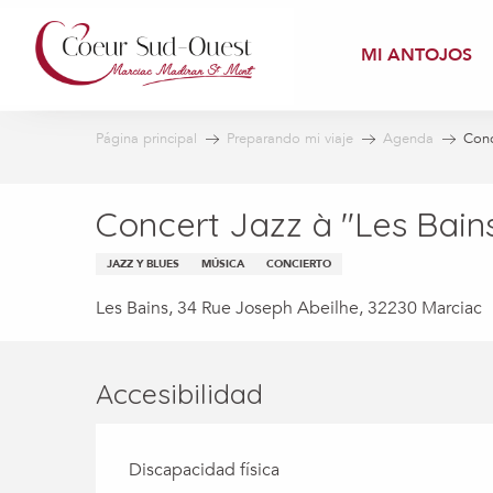
Aller
au
MI ANTOJOS
contenu
principal
Página principal
Preparando mi viaje
Agenda
Conc
Concert Jazz à "Les Bain
JAZZ Y BLUES
MÚSICA
CONCIERTO
Les Bains, 34 Rue Joseph Abeilhe, 32230 Marciac
Accesibilidad
Discapacidad física