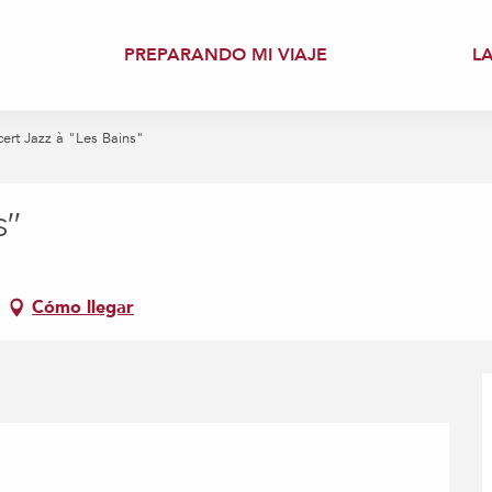
PREPARANDO MI VIAJE
L
ert Jazz à "Les Bains"
s"
Cómo llegar