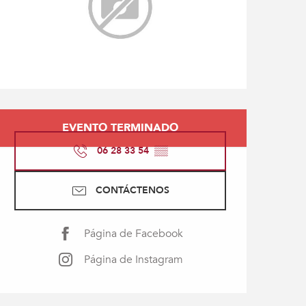
Horarios y datos de con
EVENTO TERMINADO
06 28 33 54
▒▒
CONTÁCTENOS
Página de Facebook
Página de Instagram