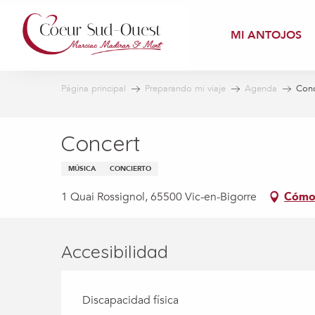
Aller
au
MI ANTOJOS
contenu
principal
Página principal
Preparando mi viaje
Agenda
Conc
Concert
MÚSICA
CONCIERTO
1 Quai Rossignol, 65500 Vic-en-Bigorre
Cómo 
Accesibilidad
Discapacidad física