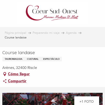
Aller
au
contenu
principal
Página principal
Preparando mi viaje
Agenda
Course landaise
Course landaise
TAUROMAQUIA
CULTURAL
ESPECTÁCULO
Arènes, 32400 Riscle
Cómo llegar
Compartir
+1 FOTO