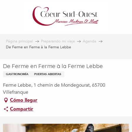
Aller
au
contenu
principal
Página principal
Preparando mi viaje
Agenda
De Ferme en Ferme à la Ferme Lebbe
De Ferme en Ferme à la Ferme Lebbe
GASTRONOMÍA
PUERTAS ABIERTAS
Ferme Lebbe, 1 chemin de Mondegourat, 65700
Villefranque
Cómo llegar
Compartir