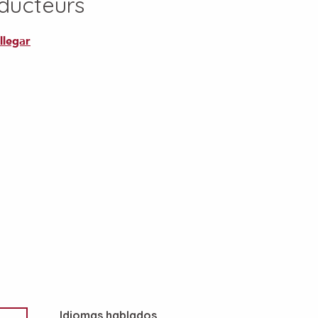
ducteurs
llegar
Idiomas hablados
Idiomas hablados