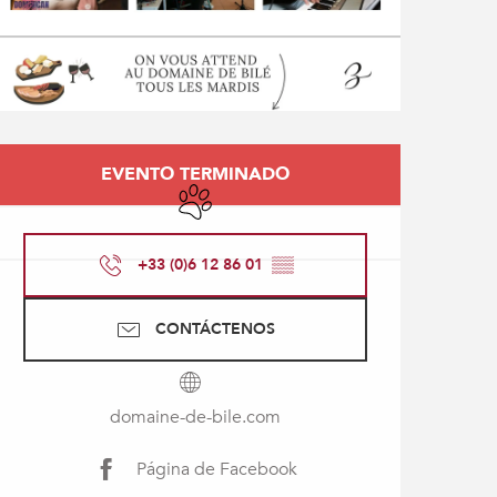
Horarios y datos de con
EVENTO TERMINADO
Se aceptan animales
+33 (0)6 12 86 01
▒▒
CONTÁCTENOS
domaine-de-bile.com
Página de Facebook