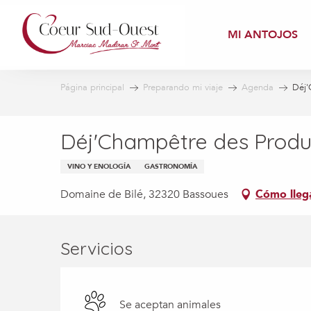
Aller
au
MI ANTOJOS
contenu
principal
Página principal
Preparando mi viaje
Agenda
Déj'
Déj'Champêtre des Produ
VINO Y ENOLOGÍA
GASTRONOMÍA
Domaine de Bilé, 32320 Bassoues
Cómo lleg
Servicios
Se aceptan animales