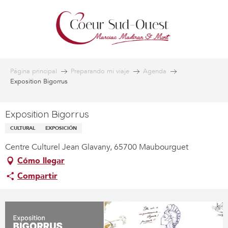
Aller
au
contenu
principal
Página principal
Preparando mi viaje
Agenda
Exposition Bigorrus
Exposition Bigorrus
CULTURAL
EXPOSICIÓN
Centre Culturel Jean Glavany, 65700 Maubourguet
Cómo llegar
Compartir