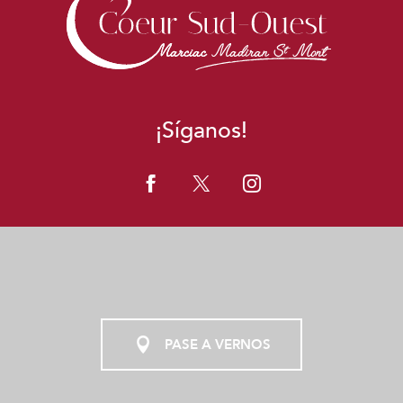
Cinéma en plein air
Les Samedis "A la Fraîche" au Chai Doléris
Conférence
Soirée Violon & Gastronomie au Monastère de Saint-Mont
Festival les Moissons d'été
Quinzaine de l'image
¡Síganos!
L'Incroyable Loto
Dégustation théâtrale
Concert Musique Baroque
Cinéma en plein air à LA POULE A FACETTES
Vineart en Gascogne au Château du Pouey
PASE A VERNOS