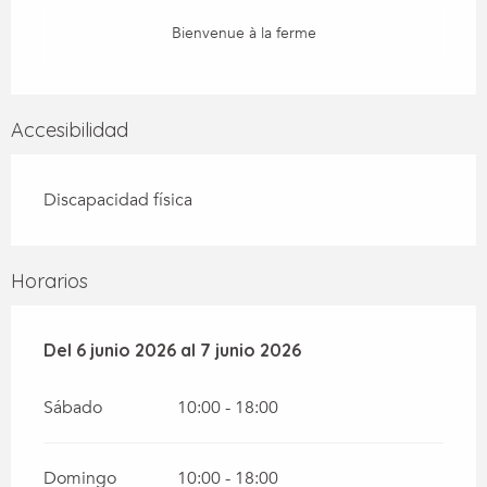
Bienvenue à la ferme
Accesibilidad
Discapacidad física
Horarios
Del
Del
6 junio 2026
6 junio 2026
al
al
7 junio 2026
7 junio 2026
Sábado
10:00 - 18:00
Domingo
10:00 - 18:00