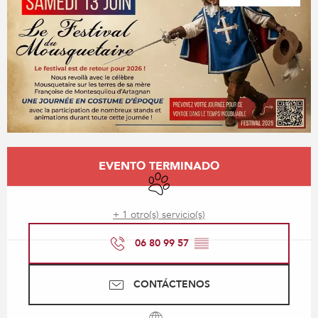
Horarios y datos de contacto
EVENTO TERMINADO
Se aceptan animales
+ 1 otro(s) servicio(s)
06 80 99 57
▒▒
CONTÁCTENOS