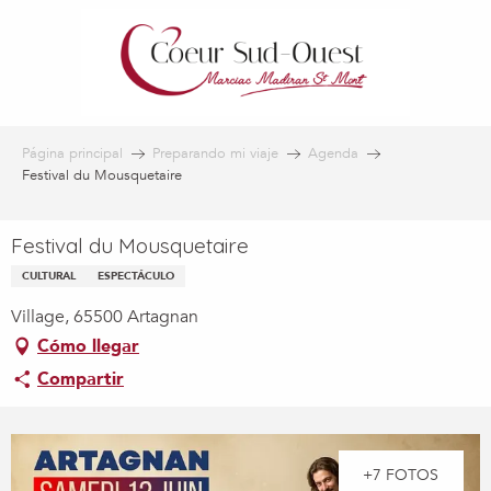
Aller
au
contenu
principal
Página principal
Preparando mi viaje
Agenda
Festival du Mousquetaire
Festival du Mousquetaire
CULTURAL
ESPECTÁCULO
Village, 65500 Artagnan
Cómo llegar
Compartir
+7 FOTOS