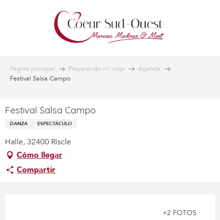
Aller
au
contenu
principal
Página principal
Preparando mi viaje
Agenda
Festival Salsa Campo
Festival Salsa Campo
DANZA
ESPECTÁCULO
Halle, 32400 Riscle
Cómo llegar
Compartir
+2 FOTOS