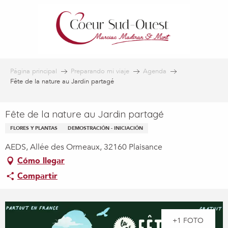
Aller
au
contenu
principal
Página principal
Preparando mi viaje
Agenda
Fête de la nature au Jardin partagé
Fête de la nature au Jardin partagé
FLORES Y PLANTAS
DEMOSTRACIÓN - INICIACIÓN
AEDS, Allée des Ormeaux, 32160 Plaisance
Cómo llegar
Compartir
+1 FOTO