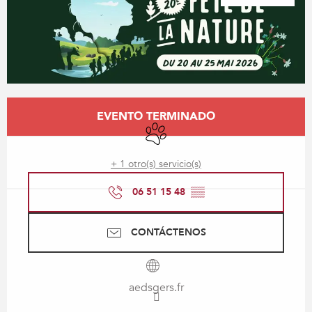
Horarios y datos de contacto
EVENTO TERMINADO
Se aceptan animales
+ 1 otro(s) servicio(s)
06 51 15 48
▒▒
CONTÁCTENOS
aedsgers.fr