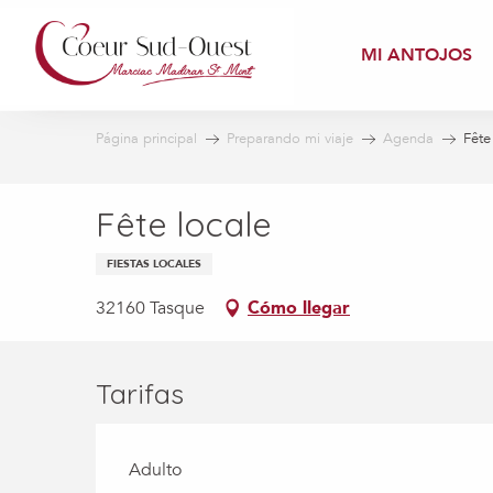
Aller
au
MI ANTOJOS
contenu
principal
Página principal
Preparando mi viaje
Agenda
Fête
Fête locale
FIESTAS LOCALES
32160 Tasque
Cómo llegar
Tarifas
Adulto