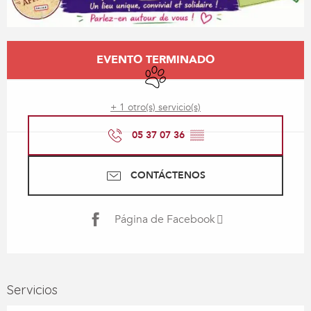
Horarios y datos de contacto
EVENTO TERMINADO
Se aceptan animales
+ 1 otro(s) servicio(s)
05 37 07 36
▒▒
CONTÁCTENOS
Página de Facebook
Servicios