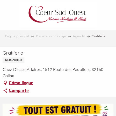
Aller
au
contenu
principal
Página principal
Preparando mi viaje
Agenda
Gratiferia
Gratiferia
MERCADILLO
Chez O'case Affaires, 1512 Route des Peupliers, 32160
Galiax
Cómo llegar
Compartir