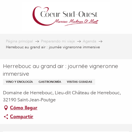
Aller
au
contenu
principal
Página principal
Preparando mi viaje
Agenda
Herrebouc au grand air : journée vigneronne immersive
Herrebouc au grand air : journée vigneronne
immersive
VINO Y ENOLOGÍA
GASTRONOMÍA
VISITAS GUIADAS
Domaine de Herrebouc, Lieu-dit Château de Herrebouc,
32190 Saint-Jean-Poutge
Cómo llegar
Compartir