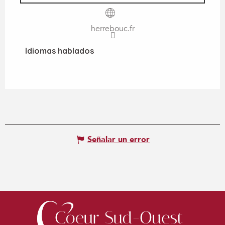
herrebouc.fr
Idiomas hablados
Idiomas hablados
Señalar un error