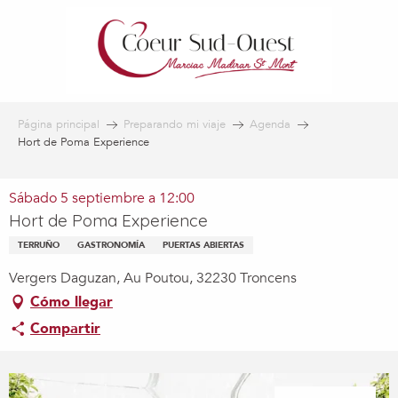
Aller
au
contenu
principal
Página principal
Preparando mi viaje
Agenda
Hort de Poma Experience
Sábado 5 septiembre a 12:00
Hort de Poma Experience
TERRUÑO
GASTRONOMÍA
PUERTAS ABIERTAS
Vergers Daguzan, Au Poutou, 32230 Troncens
Cómo llegar
Compartir