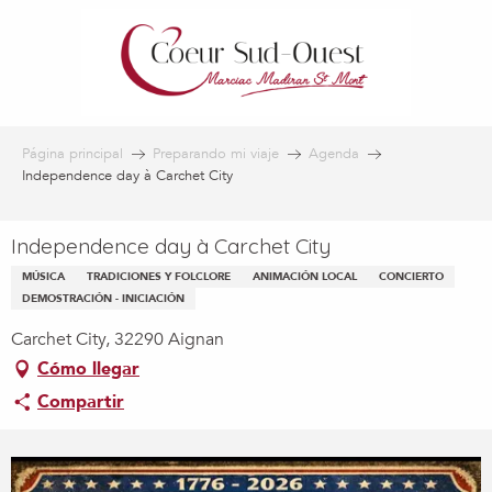
Aller
au
contenu
principal
Página principal
Preparando mi viaje
Agenda
Independence day à Carchet City
Independence day à Carchet City
MÚSICA
TRADICIONES Y FOLCLORE
ANIMACIÓN LOCAL
CONCIERTO
DEMOSTRACIÓN - INICIACIÓN
Carchet City, 32290 Aignan
Cómo llegar
Compartir