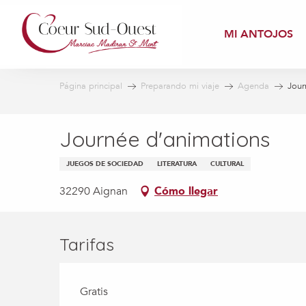
Aller
au
MI ANTOJOS
contenu
principal
Página principal
Preparando mi viaje
Agenda
Jour
Journée d'animations
JUEGOS DE SOCIEDAD
LITERATURA
CULTURAL
32290 Aignan
Cómo llegar
Tarifas
Gratis