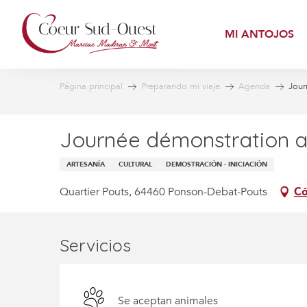
Aller
au
MI ANTOJOS
contenu
principal
Página principal
Preparando mi viaje
Agenda
Jour
Journée démonstration a
ARTESANÍA
CULTURAL
DEMOSTRACIÓN - INICIACIÓN
Quartier Pouts, 64460 Ponson-Debat-Pouts
Có
Servicios
Se aceptan animales