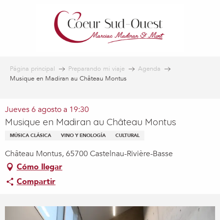
Aller
au
contenu
principal
Página principal
Preparando mi viaje
Agenda
Musique en Madiran au Château Montus
Jueves 6 agosto a 19:30
Musique en Madiran au Château Montus
MÚSICA CLÁSICA
VINO Y ENOLOGÍA
CULTURAL
Château Montus, 65700 Castelnau-Rivière-Basse
Cómo llegar
Compartir