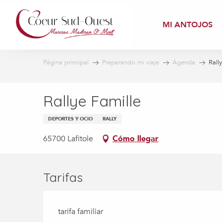
Aller
au
MI ANTOJOS
contenu
principal
Página principal
Preparando mi viaje
Agenda
Rall
Rallye Famille
DEPORTES Y OCIO
RALLY
65700 Lafitole
Cómo llegar
Tarifas
tarifa familiar