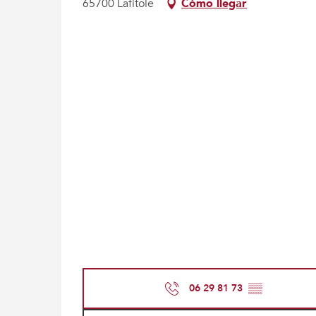
65700 Lafitole
Cómo llegar
06 29 81 73
▒▒