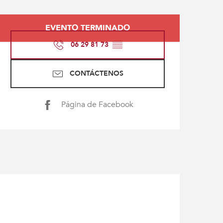
Horarios y datos de con
EVENTO TERMINADO
06 29 81 73
▒▒
CONTÁCTENOS
Página de Facebook