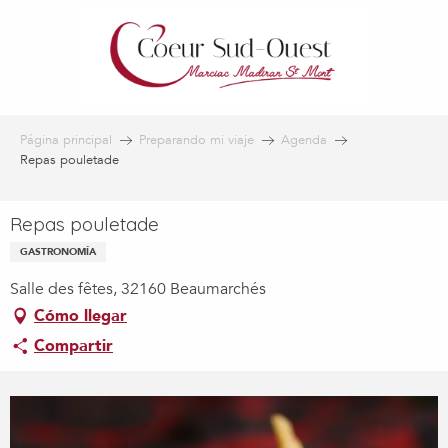
Aller
au
contenu
principal
Página principal
Preparando mi viaje
Agenda
Repas pouletade
Repas pouletade
GASTRONOMÍA
Salle des fêtes, 32160 Beaumarchés
Cómo llegar
Compartir