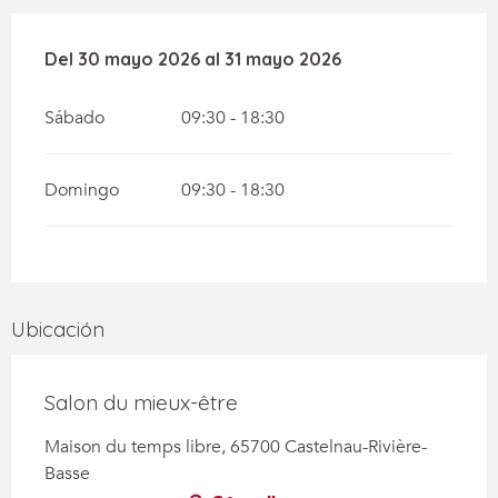
Del
Del
30 mayo 2026
30 mayo 2026
al
al
31 mayo 2026
31 mayo 2026
Sábado
09:30 - 18:30
Domingo
09:30 - 18:30
Ubicación
Salon du mieux-être
Maison du temps libre, 65700 Castelnau-Rivière-
Basse