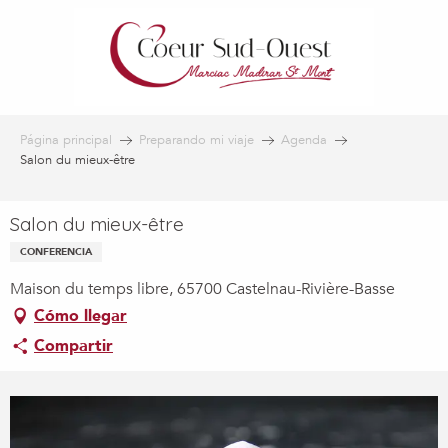
Aller
au
contenu
principal
Página principal
Preparando mi viaje
Agenda
Salon du mieux-être
Salon du mieux-être
CONFERENCIA
Maison du temps libre, 65700 Castelnau-Rivière-Basse
Cómo llegar
Compartir