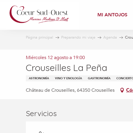
Aller
au
MI ANTOJOS
contenu
principal
Página principal
Preparando mi viaje
Agenda
Crou
Miércoles 12 agosto a 19:00
Crouseilles La Peña
ASTRONOMÍA
VINO Y ENOLOGÍA
GASTRONOMÍA
CONCIERT
Château de Crouseilles, 64350 Crouseilles
Có
Servicios