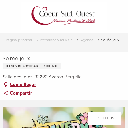
Aller
au
contenu
principal
Página principal
Preparando mi viaje
Agenda
Soirée jeux
Soirée jeux
JUEGOS DE SOCIEDAD
CULTURAL
Salle des fêtes, 32290 Avéron-Bergelle
Cómo llegar
Compartir
+3 FOTOS