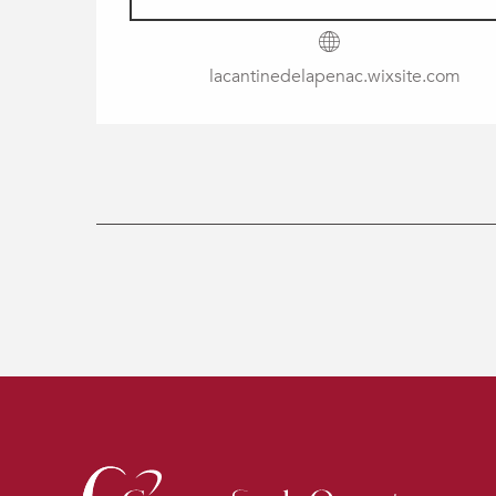
lacantinedelapenac.wixsite.com