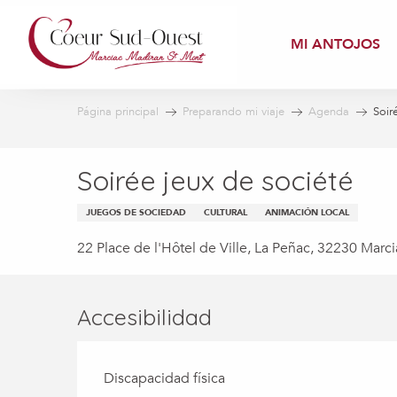
Aller
au
MI ANTOJOS
contenu
principal
Página principal
Preparando mi viaje
Agenda
Soir
Soirée jeux de société
JUEGOS DE SOCIEDAD
CULTURAL
ANIMACIÓN LOCAL
22 Place de l'Hôtel de Ville, La Peñac, 32230 Marci
Accesibilidad
Discapacidad física