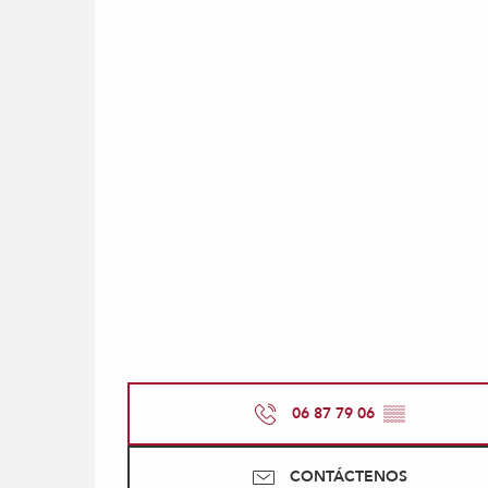
06 87 79 06
▒▒
CONTÁCTENOS